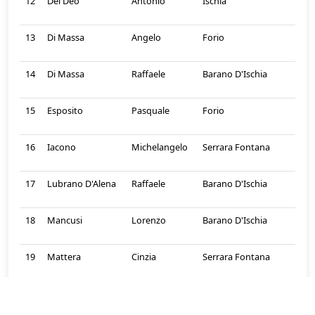
12
Del Deo
Antonio
Ischia
13
Di Massa
Angelo
Forio
14
Di Massa
Raffaele
Barano D'Ischia
15
Esposito
Pasquale
Forio
16
Iacono
Michelangelo
Serrara Fontana
17
Lubrano D'Alena
Raffaele
Barano D'Ischia
18
Mancusi
Lorenzo
Barano D'Ischia
19
Mattera
Cinzia
Serrara Fontana
20
Mattera
Gianluca
Barano D'Ischia