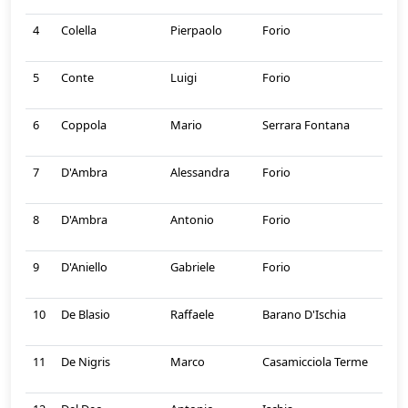
4
Colella
Pierpaolo
Forio
5
Conte
Luigi
Forio
6
Coppola
Mario
Serrara Fontana
7
D'Ambra
Alessandra
Forio
8
D'Ambra
Antonio
Forio
9
D'Aniello
Gabriele
Forio
10
De Blasio
Raffaele
Barano D'Ischia
11
De Nigris
Marco
Casamicciola Terme