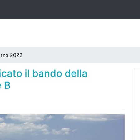
arzo 2022
ato il bando della
e B