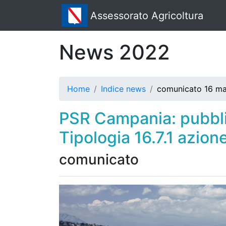
Assessorato Agricoltura
News 2022
Home
Indice news
comunicato 16 m
PSR Campania: pubblic
Tipologia 16.7.1 azion
comunicato