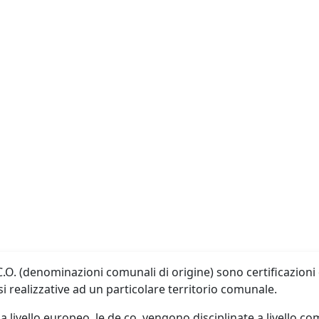
.O. (denominazioni comunali di origine) sono certificazioni
i realizzative ad un particolare territorio comunale.
 livello europeo, le de.co. vengono disciplinate a livello c