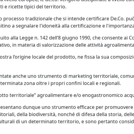
 e ricette tipici del territorio.
o o processo tradizionale che si intende certificare De.Co. 
imitino a segnalare l'idoneità alla certificazione e l'import
ito alla Legge n. 142 dell’8 giugno 1990, che consente ai Com
vo, in materia di valorizzazione delle attività agroalimentar
tra l’origine locale del prodotto, ne fissa la sua composizi
iventate anche uno strumento di marketing territoriale, co
rminata zona oltre i propri confini locali e regionali.
odotto territoriale” agroalimentare e/o enogastronomico acqu
appresentano dunque uno strumento efficace per promuovere 
ali, della biodiversità, nonché di difesa della storia, delle 
ulturali di un determinato territorio, e sono pertanto consid