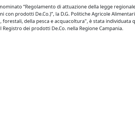
minato “Regolamento di attuazione della legge regionale 20
i con prodotti De.Co.)”, la D.G. Politiche Agricole Alimentar
 forestali, della pesca e acquacoltura", è stata individuata
el Registro dei prodotti De.Co. nella Regione Campania.
e 2025 è stata approvata la struttura del Registro suddiviso
izione ed aggiornamento del Registro Regionale.
Come regis
Domanda di iscrizione 
nale n. 7/2021
Loghi DE.CO in formato