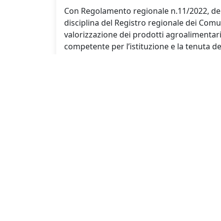
Con Regolamento regionale n.11/2022, deno
disciplina del Registro regionale dei Comun
valorizzazione dei prodotti agroalimentari,
competente per l’istituzione e la tenuta d
Con Decreto dirigenziale n° 93 del 17 april
modulistica relativa alle modalità di iscr
Normativa
Legge Regionale n. 7/2021
Regolamento di attuazione Legge Regio