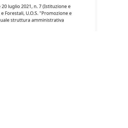
 luglio 2021, n. 7 (Istituzione e
i e Forestali, U.O.S. "Promozione e
 quale struttura amministrativa
 nelle diverse sezioni, nonché la
trare una DeCO
al Registro De.Co. della Regione Campania
 vettoriale