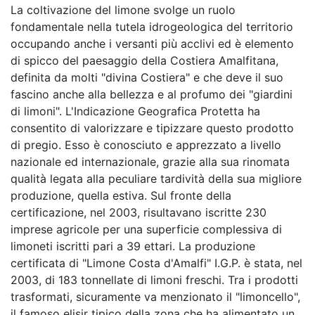
La coltivazione del limone svolge un ruolo
fondamentale nella tutela idrogeologica del territorio
occupando anche i versanti più acclivi ed è elemento
di spicco del paesaggio della Costiera Amalfitana,
definita da molti "divina Costiera" e che deve il suo
fascino anche alla bellezza e al profumo dei "giardini
di limoni". L'Indicazione Geografica Protetta ha
consentito di valorizzare e tipizzare questo prodotto
di pregio. Esso è conosciuto e apprezzato a livello
nazionale ed internazionale, grazie alla sua rinomata
qualità legata alla peculiare tardività della sua migliore
produzione, quella estiva. Sul fronte della
certificazione, nel 2003, risultavano iscritte 230
imprese agricole per una superficie complessiva di
limoneti iscritti pari a 39 ettari. La produzione
certificata di "Limone Costa d'Amalfi" I.G.P. è stata, nel
2003, di 183 tonnellate di limoni freschi. Tra i prodotti
trasformati, sicuramente va menzionato il "limoncello",
il famoso elisir tipico della zona che ha alimentato un