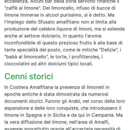
eccellenza. Alcuni bar della zona servono finanche il
"caffè al limone". Del limoncello, infuso di bucce di
limone immerse in alcool purissimo, si è detto. Ma
l'impiego dello Sfusato amalfitano non si limita alla
produzione del celebre liquore di limoni, ma si estende
anche al settore dolciario, in quanto l'aroma
inconfondibile di questo prezioso frutto è alla base di
tante specialità del posto, come le mitiche "Delizie", i
"babà al limoncello", le torte, i profitteroles, i
cioccolatini ed altri dolciumi tipici locali.
Cenni storici
In Costiera Amalfitana la presenza di limoneti in
epoche antiche è stata dimostrata da numerosi
documenti storici. Furono gli Arabi, nel corso della loro
espansione e delle loro conquiste, che introdussero il
limone in Spagna e in Sicilia e da qui in Campania. Ma
la vera diffusione del limone, nell'area di Amalfi,
avvenne soprattutto grazie all'accertata necessità di