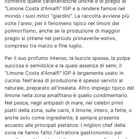
conferire quelle caratteristiche uniche e di pregio al
"Limone Costa d'Amalfi" IGP e a rendere famosi nel
mondo i suoi mitici "giardini". La raccolta avviene più
volte l'anno, per il fenomeno tipico nei limoni del
polimorfismo, anche se la produzione di maggior
pregio si ottiene nel periodo primaverile-estivo,
compreso tra marzo e fine luglio.
Per il suo profumo intenso, la buccia spessa, la polpa
succosa e semidolce e la quasi assenza di semi, il
"Limone Costa d'Amalfi" IGP è largamente usato in
cucina. Nell'area di produzione è spesso servito al
naturale, preparato all'insalata. Altro impiego tipico del
limone nella zona amalfitana è quello condimentario.
Nel pesce, negli antipasti di mare, nei celebri primi
piatti della zona, sulle carni, il limone, intero, a fette, o
anche solo come ingrediente, è sempre presente
accanto alle principali pietanze. I migliori chef della
zona ne hanno fatto l'attrattore gastronomico per