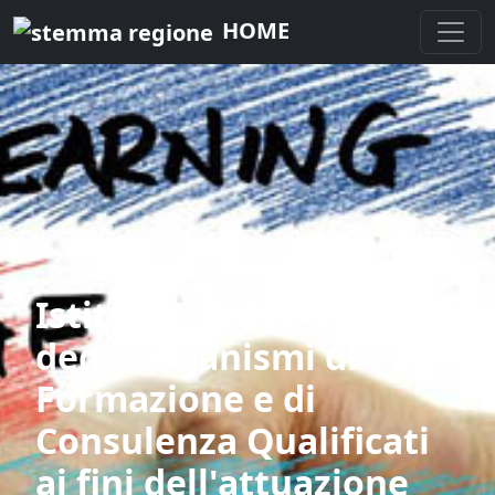
HOME
Istituzione dell'elenco
degli Organismi di
Formazione e di
Consulenza Qualificati
ai fini dell'attuazione