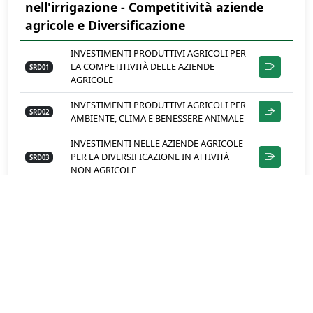
nell'irrigazione - Competitività aziende
agricole e Diversificazione
INVESTIMENTI PRODUTTIVI AGRICOLI PER
LA COMPETITIVITÀ DELLE AZIENDE
SRD01
AGRICOLE
INVESTIMENTI PRODUTTIVI AGRICOLI PER
SRD02
AMBIENTE, CLIMA E BENESSERE ANIMALE
INVESTIMENTI NELLE AZIENDE AGRICOLE
PER LA DIVERSIFICAZIONE IN ATTIVITÀ
SRD03
NON AGRICOLE
INVESTIMENTI NON PRODUTTIVI
SRD04
AGRICOLI CON FINALITÀ AMBIENTALE
IMPIANTI
FORESTAZIONE/IMBOSCHIMENTO E
SRD05
SISTEMI AGROFORESTALI SU TERRENI
AGRICOLI
INVESTIMENTI PER LA PREVENZIONE ED IL
RIPRISTINO DEL POTENZIALE
SRD06