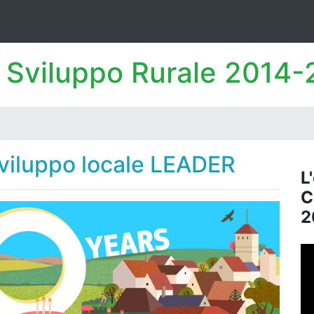
 Sviluppo Rurale 2014
sviluppo locale LEADER
L
C
2