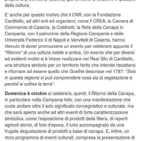
della coltura.
E' anche per questo motivo che il CNR, con la Fondazione
Carditello, ed altri enti ed organismi, come il CREA, la Camera di
Commercio di Caserta, la Coldiretti, la Rete della Canapa in
Campania, con il patrocinio della Regione Campania e delle
Università Federico II di Napoli e Vanvitelli di Caserta, hanno
ritenuto di dover promuovere un evento per celebrare appunto il
"Ritorno" di una coltura nobile e antica. Un evento che per diversi
ed evidenti motivi si è inteso realizzare nel Real Sito di Carditello,
una struttura simbolo per un territorio ferito che intende riscattarsi
e ritornare ad essere quello che Goethe descrisse nel 1787: "
Solo
in questa regione si può comprendere cosa sia la vegetazione e
perché si coltiva la terr
a".
Domenica 8 ottobre
si celebrerà, quindi, il Ritorno della Canapa,
in particolare nella Campania felix, con una manifestazione che
vuole andare oltre il solo significato convegnistico e culturale, ma
che sarà aperto anche ad altri eventi di forte caratterizzazione
simbolica, come l'esposizione di prodotti della filiera, di reperti
agricoli storici, di foto d'epoca, il tutto accompagnato da una
frugale degustazione di prodotti a base di canapa. E, infine, un
ricco programma di eventi culturali, compresa la presentazione di