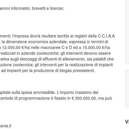
ammi informatici, brevetti e licenze;
enti; l'impresa dovrà risultare iscritta ai registri della C.C.I.A.A
 la dimensione economica aziendale, espressa in termini di
 a 12.000,00 €/ha nelle macroaree C e D ed a 15.000,00 €/ha
ealizzati in aziende zootecniche; gli interventi devono essere
ativa sugli stoccaggi di effluenti di allevamento, sia palabili che
uzione zootecnica; gli interventi per la realizzazione di impianti
ad impianti per la produzione di biogas preesistenti.
capitale sulla spesa ammissibile. L'importo massimo del
o periodo di programmazione è fissato in € 300.000,00, ma può
V
ania.it