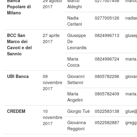
Banca
29 agosto
Marco
0277007458
marco
Popolare di
2017
Aldeghi
Milano
Nadia
0277005126
nadia
Cerliani
BCC San
27 aprile
Giuseppe
0824996713
giuse
Marco dei
2017
De
Cavoti e del
Leonardis
Sannio
Maria
0824996724
maria
Cocca
UBI Banca
09
Giovanni
0805782296
giova
novembre
Settanni
2017
Maria
0805782409
maria
Angelini
CREDEM
10
Giorgio Tuè
0522583138
gtue@
novembre
Giovanna
0522582887
gregg
2017
Reggioni