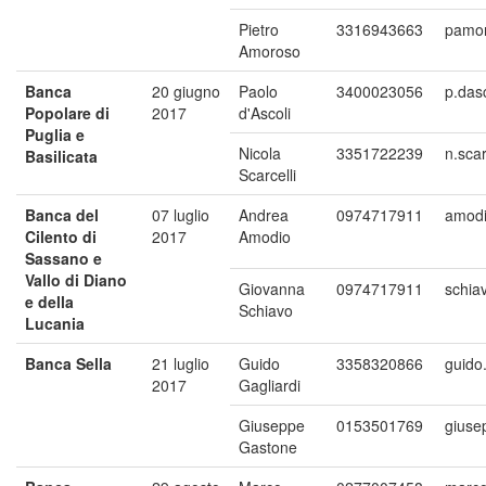
Pietro
3316943663
pamor
Amoroso
Banca
20 giugno
Paolo
3400023056
p.das
Popolare di
2017
d'Ascoli
Puglia e
Nicola
3351722239
n.scar
Basilicata
Scarcelli
Banca del
07 luglio
Andrea
0974717911
amodi
Cilento di
2017
Amodio
Sassano e
Vallo di Diano
Giovanna
0974717911
schia
e della
Schiavo
Lucania
Banca Sella
21 luglio
Guido
3358320866
guido.
2017
Gagliardi
Giuseppe
0153501769
giuse
Gastone