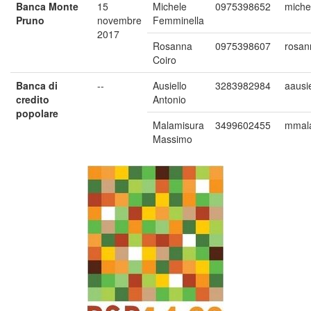
Banca Monte
15
Michele
0975398652
miche
Pruno
novembre
Femminella
2017
Rosanna
0975398607
rosan
Coiro
Banca di
--
Ausiello
3283982984
aausi
credito
Antonio
popolare
Malamisura
3499602455
mmala
Massimo