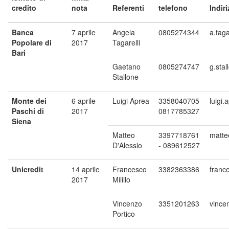
credito
nota
Referenti
telefono
Indir
Banca
7 aprile
Angela
0805274344
a.taga
Popolare di
2017
Tagarelli
Bari
Gaetano
0805274747
g.sta
Stallone
Monte dei
6 aprile
Luigi Aprea
3358040705
luigi
Paschi di
2017
0817785327
Siena
Matteo
3397718761
matte
D'Alessio
- 089612527
Unicredit
14 aprile
Francesco
3382363386
france
2017
Milillo
Vincenzo
3351201263
vince
Portico