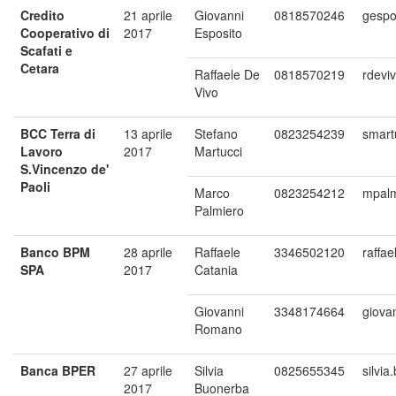
Credito
21 aprile
Giovanni
0818570246
gespo
Cooperativo di
2017
Esposito
Scafati e
Cetara
Raffaele De
0818570219
rdeviv
Vivo
BCC Terra di
13 aprile
Stefano
0823254239
smart
Lavoro
2017
Martucci
S.Vincenzo de'
Paoli
Marco
0823254212
mpalm
Palmiero
Banco BPM
28 aprile
Raffaele
3346502120
raffa
SPA
2017
Catania
Giovanni
3348174664
giova
Romano
Banca BPER
27 aprile
Silvia
0825655345
silvi
2017
Buonerba