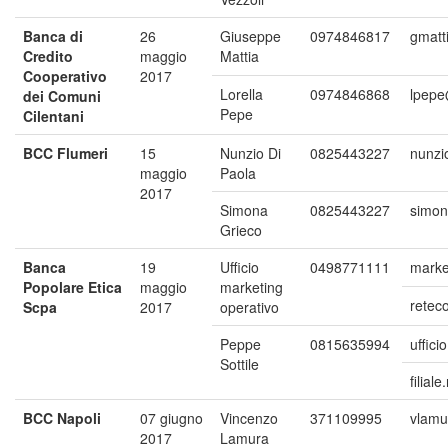
Banca di
26
Giuseppe
0974846817
gmatt
Credito
maggio
Mattia
Cooperativo
2017
Lorella
0974846868
lpepe
dei Comuni
Pepe
Cilentani
BCC Flumeri
15
Nunzio Di
0825443227
nunzi
maggio
Paola
2017
Simona
0825443227
simon
Grieco
Banca
19
Ufficio
0498771111
marke
Popolare Etica
maggio
marketing
retec
Scpa
2017
operativo
Peppe
0815635994
uffic
Sottile
filial
BCC Napoli
07 giugno
Vincenzo
371109995
vlamu
2017
Lamura