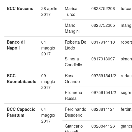
BCC Buccino
28 aprile
Marisa
0828752206
turco
2017
Turco
Mario
0828752205
mangi
Mangini
Banco di
04
Roberta De
0817914118
rober
Napoli
maggio
Liddo
2017
Simona
0817913097
simon
Candiello
BCC
09
Rosa
097591541/2
rorla
Buonabitacolo
maggio
Orlando
2017
Filomena
097591541/2
segre
Russa
BCC Capaccio
04
Ferdinando
0828814124
ferdi
Paestum
maggio
Desiderio
2017
Giancarlo
0828844126
gianc
Vezzoli